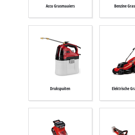
English
Accu Grasmaaiers
Benzine Gra
Français
Drukspuiten
Elektrische G