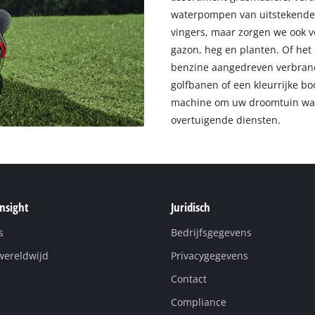
waterpompen van uitstekende k
vingers, maar zorgen we ook 
gazon, heg en planten. Of het
benzine aangedreven verbran
golfbanen of een kleurrijke bo
machine om uw droomtuin waa
overtuigende diensten.
Insight
Juridisch
s
Bedrijfsgegevens
wereldwijd
Privacygegevens
Contact
Compliance