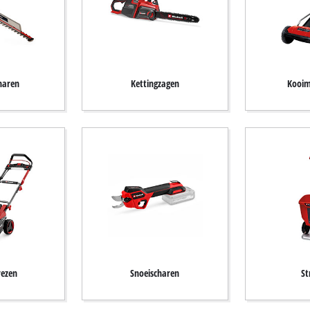
haren
Kettingzagen
Kooim
rezen
Snoeischaren
St