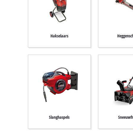
Hakselaars
Heggensc
Slanghaspels
Sneeuwf