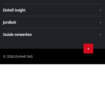
Duurzaamheid
Einhell Insight
Brushless
Over ons
Juridisch
Service
Einhell wereldwijd
Accusysteem
Bedrijfsgegevens
Sociale netwerken
Carrière
Privacygegevens
Facebook
Contact
Instagram
Compliance
© 2026 Einhell SAS
Youtube
Toegankelijkheidsverklaring
Linkedin