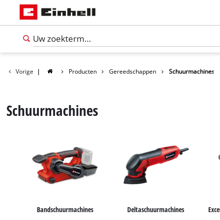
Vorige
|
Producten
Gereedschappen
Schuurmachines
Schuurmachines
Nederlands
NL
Nederlands
Bandschuurmachines
Deltaschuurmachines
Exce