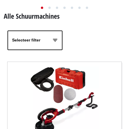
English
Alle Schuurmachines
Français
Selecteer filter