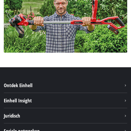
Ontdek Einhell
Duurzaamheid
Einhell Insight
Brushless
Over ons
Juridisch
Service
Einhell wereldwijd
Accusysteem
Bedrijfsgegevens
Sociale netwerken