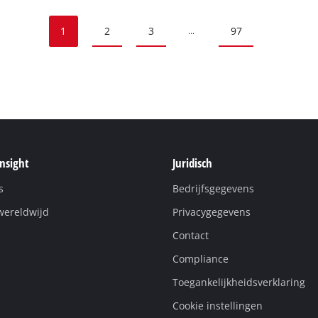
1
2
3
97
...
Insight
Juridisch
s
Bedrijfsgegevens
wereldwijd
Privacygegevens
Contact
Compliance
Toegankelijkheidsverklaring
Cookie instellingen