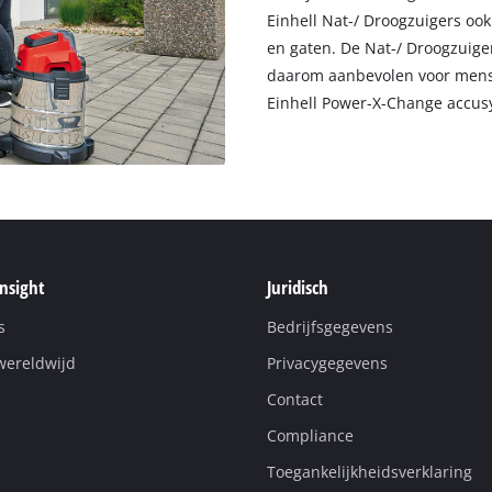
Einhell Nat-/ Droogzuigers oo
en gaten. De Nat-/ Droogzuige
daarom aanbevolen voor mense
Einhell Power-X-Change accusy
Insight
Juridisch
s
Bedrijfsgegevens
wereldwijd
Privacygegevens
Contact
Compliance
Toegankelijkheidsverklaring