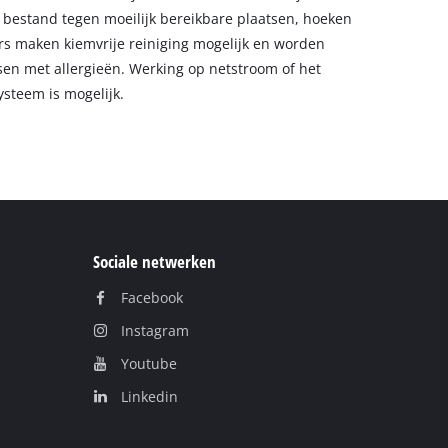
k bestand tegen moeilijk bereikbare plaatsen, hoeken
rs maken kiemvrije reiniging mogelijk en worden
n met allergieën. Werking op netstroom of het
steem is mogelijk.
Sociale netwerken
Facebook
Instagram
Youtube
Linkedin