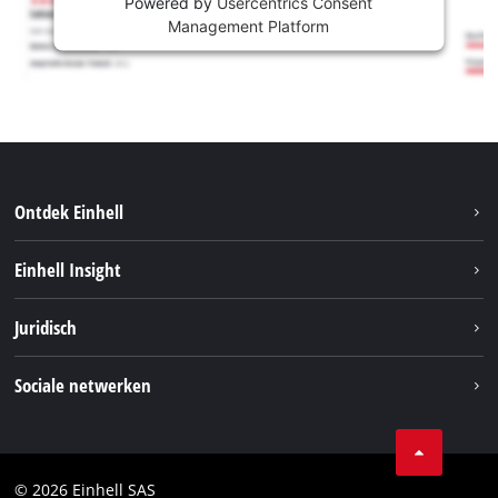
Powered by
Usercentrics Consent
Management Platform
Ontdek Einhell
Duurzaamheid
Einhell Insight
Brushless
Over ons
Juridisch
Service
Einhell wereldwijd
Accusysteem
Bedrijfsgegevens
Sociale netwerken
Carrière
Privacygegevens
Facebook
Contact
Instagram
Compliance
© 2026 Einhell SAS