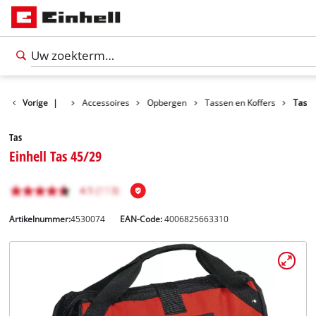
Vorige
|
Accessoires
Opbergen
Tassen en Koffers
Tas
Tas
Einhell Tas 45/29
Artikelnummer:
4530074
EAN-Code:
4006825663310
Nederlands
NL
Nederlands