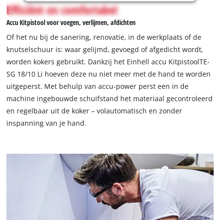
not
Efficiënt en comfortabel
permitted
Accu Kitpistool voor voegen, verlijmen, afdichten
to
load
Of het nu bij de sanering, renovatie, in de werkplaats of de
due
knutselschuur is: waar gelijmd, gevoegd of afgedicht wordt,
to
worden kokers gebruikt. Dankzij het Einhell accu KitpistoolTE-
trackers
SG 18/10 Li hoeven deze nu niet meer met de hand te worden
that
are
uitgeperst. Met behulp van accu-power perst een in de
not
machine ingebouwde schuifstand het materiaal gecontroleerd
disclosed
en regelbaar uit de koker – volautomatisch en zonder
to
inspanning van je hand.
the
visitor.
The
website
owner
needs
to
setup
the
site