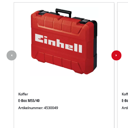
Koffer
Kof
E-Box M55/40
E-B
Artikelnummer: 4530049
Art