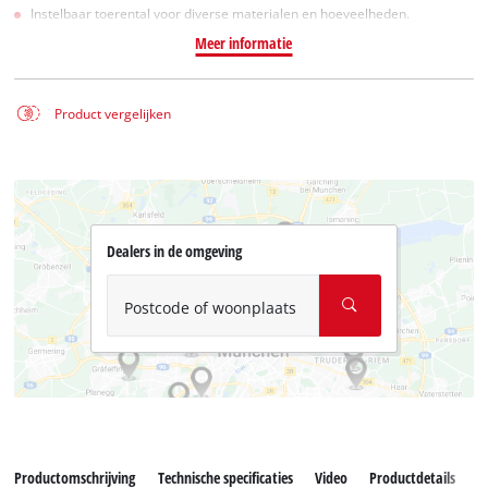
Instelbaar toerental voor diverse materialen en hoeveelheden.
Meer informatie
Product vergelijken
Dealers in de omgeving
Postcode of woonplaats
Productomschrijving
Technische specificaties
Video
Productdetails
A