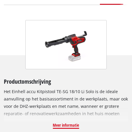
Productomschrijving
Het Einhell accu Kitpistool TE-SG 18/10 Li Solo is de ideale
aanvulling op het basisassortiment in de werkplaats, maar ook
voor de DHZ-werkplaats en met name, wanneer er grotere
reparatie- of renovatiewerkzaamheden in het huis moeten
gebeuren. Als onderdeel van de flexibele Power X-Change
Meer informatie
productlijn en dankzij het smalle model kan het handzame