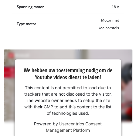
Spanning motor
18 V
Motor met
Type motor
koolborstels
We hebben
We hebben uw toestemming nodig om de
uw
Youtube videos dienst te laden!
toestemming
nodig om de
This content is not permitted to load due to
Youtube
trackers that are not disclosed to the visitor.
dienst te
The website owner needs to setup the site
laden!
with their CMP to add this content to the list
of technologies used.
This
Powered by
Usercentrics Consent
content
Management Platform
is