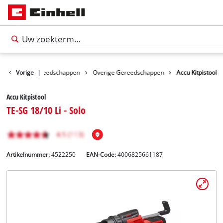
oducten
Vorige
Gereedschappen
|
Overige Gereedschappen
Accu Kitpistool
Accu Kitpistool
TE-SG 18/10 Li - Solo
Artikelnummer:
4522250
EAN-Code:
4006825661187
Nederlands
NL
Nederlands