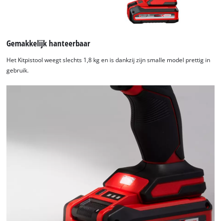
Gemakkelijk hanteerbaar
Het Kitpistool weegt slechts 1,8 kg en is dankzij zijn smalle model prettig in
gebruik.
We hebben uw toestemming nodig om
de Google Maps dienst te laden!
This content is not permitted to load due
to trackers that are not disclosed to the
visitor. The website owner needs to setup
the site with their CMP to add this content
to the list of technologies used.
Powered by
Usercentrics Consent
Management Platform