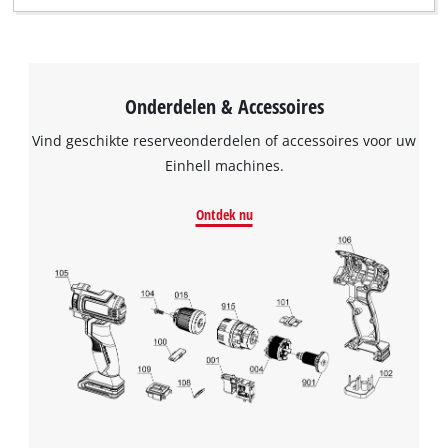
Onderdelen & Accessoires
Vind geschikte reserveonderdelen of accessoires voor uw
Einhell machines.
Ontdek nu
We hebben uw toestemming nodig om
de Google Maps dienst te laden!
This content is not permitted to load due
to trackers that are not disclosed to the
visitor. The website owner needs to setup
the site with their CMP to add this content
to the list of technologies used.
Powered by
Usercentrics Consent