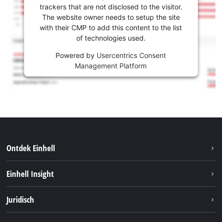
trackers that are not disclosed to the visitor.
The website owner needs to setup the site
with their CMP to add this content to the list
of technologies used.
Powered by
Usercentrics Consent
Management Platform
Ontdek Einhell
Duurzaamheid
Einhell Insight
Brushless
Over ons
Juridisch
Service
Einhell wereldwijd
Accusysteem
Bedrijfsgegevens