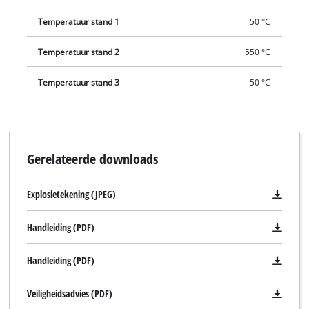
verschillende accessoires met het heteluchtpistool
Temperatuur stand 1
50 °C
meegeleverd, zodat het heteluchtpistool direct breed
inzetbaar is. Geleverd inclusief een reduceermondstuk, een
Temperatuur stand 2
550 °C
breedstraalsmondstuk, een reflectormondstuk en een
straalsmondstuk.
Temperatuur stand 3
50 °C
Gerelateerde downloads
Explosietekening (JPEG)
Handleiding (PDF)
Handleiding (PDF)
Veiligheidsadvies (PDF)