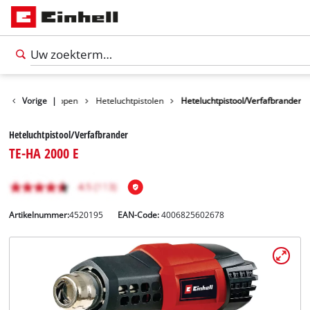
Gereedschappen
Vorige
|
Heteluchtpistolen
Heteluchtpistool/Verfafbrander
Heteluchtpistool/Verfafbrander
TE-HA 2000 E
Artikelnummer:
4520195
EAN-Code:
4006825602678
Nederlands
NL
Nederlands