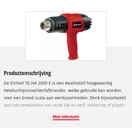
Productomschrijving
De Einhell TE-HA 2000 E is een kwalitatief hoogwaardig
Heteluchtpistool/Verfafbrander, welke gebruikt kan worden
voor een breed scala aan werkzaamheden. Denk bijvoorbeeld
aan het verwijderen van oude lak en verf, soldering of plastic
buizen bevestigen. Dankzij de instelbare temperatuur en
Meer informatie
luchtstroom wordt een grote mate van flexibiliteit geboden.
Het heteluchtpistool is voorzien van een krachtige 2000 W