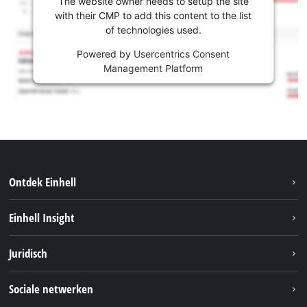
The website owner needs to setup the site
with their CMP to add this content to the list
of technologies used.
Powered by
Usercentrics Consent
Management Platform
Ontdek Einhell
Duurzaamheid
Einhell Insight
Brushless
Over ons
Juridisch
Service
Einhell wereldwijd
Accusysteem
Bedrijfsgegevens
Sociale netwerken
Carrière
Privacygegevens