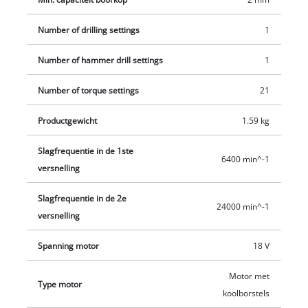
Power X-Change accu en een snellader.
Number of drilling settings
1
Number of hammer drill settings
1
Number of torque settings
21
Productgewicht
1.59 kg
Slagfrequentie in de 1ste
6400 min^-1
versnelling
Slagfrequentie in de 2e
24000 min^-1
versnelling
Spanning motor
18 V
Motor met
Type motor
koolborstels