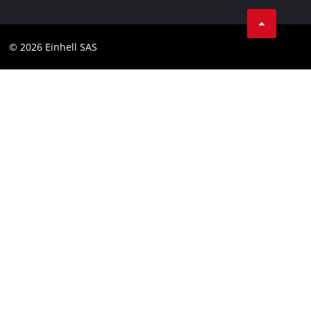
Facebook
Contact
Instagram
Compliance
© 2026 Einhell SAS
Youtube
Toegankelijkheidsverklaring
Linkedin