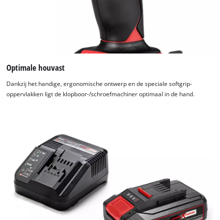
We hebben uw toestemming nodig om
de Google Maps dienst te laden!
Optimale houvast
This content is not permitted to load due
to trackers that are not disclosed to the
Dankzij het handige, ergonomische ontwerp en de speciale softgrip-
visitor. The website owner needs to setup
oppervlakken ligt de klopboor-/schroefmachiner optimaal in de hand.
the site with their CMP to add this content
to the list of technologies used.
Powered by
Usercentrics Consent
Management Platform