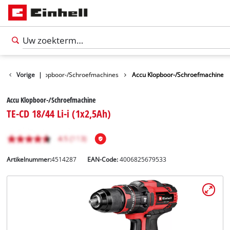
machines
Vorige
|
Klopboor-/Schroefmachines
Accu Klopboor-/Schroefmachine
Accu Klopboor-/Schroefmachine
TE-CD 18/44 Li-i (1x2,5Ah)
Artikelnummer:
4514287
EAN-Code:
4006825679533
Nederlands
NL
Nederlands