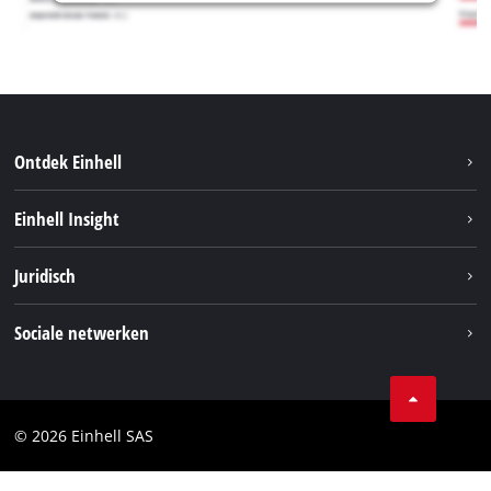
Ontdek Einhell
Duurzaamheid
Einhell Insight
Brushless
Over ons
Juridisch
Service
Einhell wereldwijd
Accusysteem
Bedrijfsgegevens
Sociale netwerken
Carrière
Privacygegevens
Facebook
Contact
Instagram
Compliance
© 2026 Einhell SAS
Youtube
Toegankelijkheidsverklaring
Linkedin