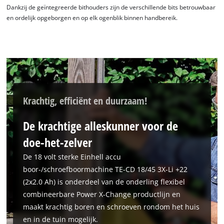
Dankzij de geïntegreerde bithouders zijn de verschillende bits betrouwbaar
en ordelijk opgeborgen en op elk ogenblik binnen handbereik.
Krachtig, efficiënt en duurzaam!
De krachtige alleskunner voor de
doe-het-zelver
De 18 volt sterke Einhell accu
boor-/schroefboormachine TE-CD 18/45 3X-Li +22
(2x2.0 Ah) is onderdeel van de onderling flexibel
combineerbare Power X-Change productlijn en
maakt krachtig boren en schroeven rondom het huis
en in de tuin mogelijk.