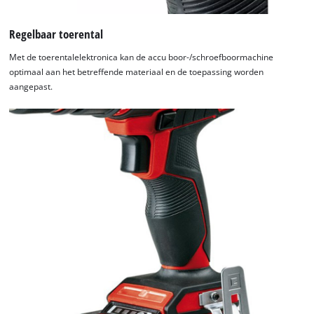
Regelbaar toerental
Met de toerentalelektronica kan de accu boor-/schroefboormachine
optimaal aan het betreffende materiaal en de toepassing worden
aangepast.
We hebben uw toestemming nodig om
de Google Maps dienst te laden!
This content is not permitted to load due
to trackers that are not disclosed to the
visitor. The website owner needs to setup
the site with their CMP to add this content
to the list of technologies used.