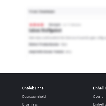
Ontdek Einhell
Einhell 
Duurzaamheid
Over on
Brushless
Einhell 