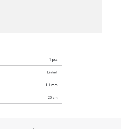
1 pcs
Einhell
1.1 mm
20 cm