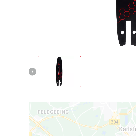
English
Français