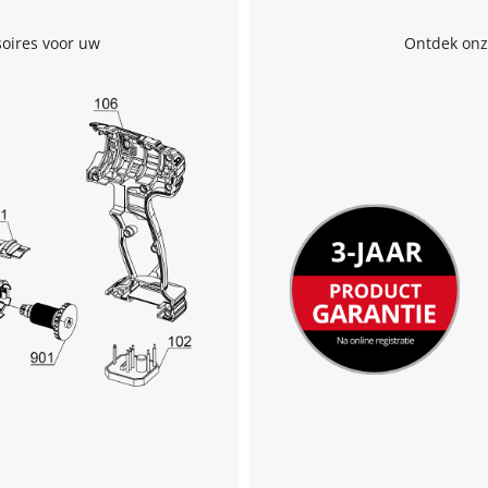
soires voor uw
Ontdek onze
We hebben uw toestemming nodig om
de Google Maps dienst te laden!
This content is not permitted to load due
to trackers that are not disclosed to the
visitor. The website owner needs to setup
the site with their CMP to add this content
to the list of technologies used.
Powered by
Usercentrics Consent
Management Platform