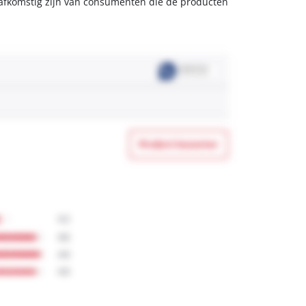
s afkomstig zijn van consumenten die de producten