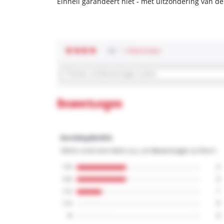
Einhell garandeert niet - met uitzondering van d