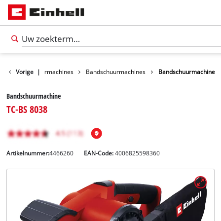
appen
Vorige
Schuurmachines
|
Bandschuurmachines
Bandschuurmachine
Bandschuurmachine
TC-BS 8038
Artikelnummer:
4466260
EAN-Code:
4006825598360
Nederlands
NL
Nederlands