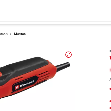
itools
Multitool
M