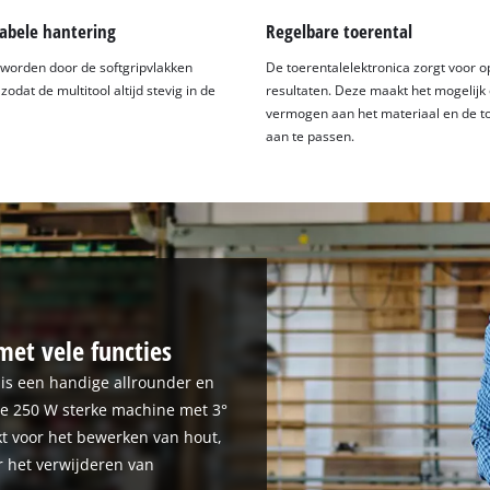
abele hantering
Regelbare toerental
n worden door de softgripvlakken
De toerentalelektronica zorgt voor o
odat de multitool altijd stevig in de
resultaten. Deze maakt het mogelijk
vermogen aan het materiaal en de t
aan te passen.
met vele functies
 is een handige allrounder en
 De 250 W sterke machine met 3°
ikt voor het bewerken van hout,
r het verwijderen van