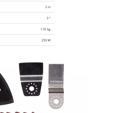
2 m
3 °
1.02 kg
250 W