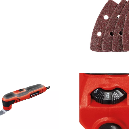
visitor. The website owner needs to setup
the site with their CMP to add this content
to the list of technologies used.
Powered by
Usercentrics Consent
Management Platform