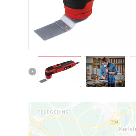
English
Français