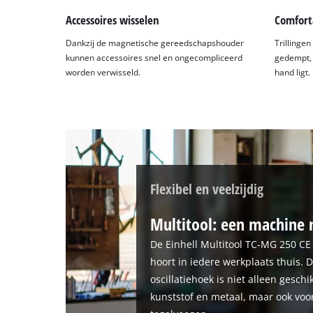
Accessoires wisselen
Comfort
Dankzij de magnetische gereedschapshouder
Trillinge
kunnen accessoires snel en ongecompliceerd
gedempt, z
worden verwisseld.
hand ligt.
Flexibel en veelzijdig
Multitool: een machine 
De Einhell Multitool TC-MG 250 CE
hoort in iedere werkplaats thuis.
oscillatiehoek is niet alleen gesch
kunststof en metaal, maar ook voo