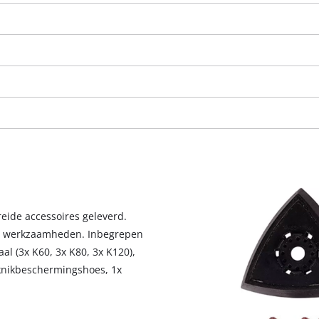
eide accessoires geleverd.
de werkzaamheden. Inbegrepen
We hebben uw toestemming nodig om
al (3x K60, 3x K80, 3x K120),
de Google Maps dienst te laden!
 knikbeschermingshoes, 1x
This content is not permitted to load due
to trackers that are not disclosed to the