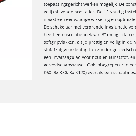
toepassingsgericht werken mogelijk. De const
gelijkblijvende prestaties. De 12-voudig in
maakt een eenvoudige wisseling en optimale p
De schakelaar met vergrendelingsfunctie verg
heeft een oscillatiehoek van 3° en ligt, dank
softgripvlakken, altijd prettig en veilig in d
stofafzuigvoorziening kan zonder gereedsch
een invalzaagblad voor hout en kunststof, en
gereedschapswissel. Ook inbegrepen zijn een
K60, 3x K80, 3x K120) evenals een schaafmes