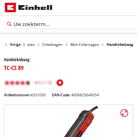
n
Zaagmachines
Vorige
|
Cirkelzagen
Mini Cirkelzagen
Handcirkelzaag
Handcirkelzaag
TC-CS 89
Artikelnummer:
4331030
EAN-Code:
4006825646054
Nederlands
NL
Nederlands