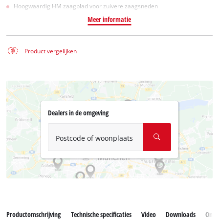
Hoogwaardig HM zaagblad voor zuivere zaagsneden
Meer informatie
Product vergelijken
Dealers in de omgeving
Postcode of woonplaats
Productomschrijving
Technische specificaties
Video
Downloads
Onde