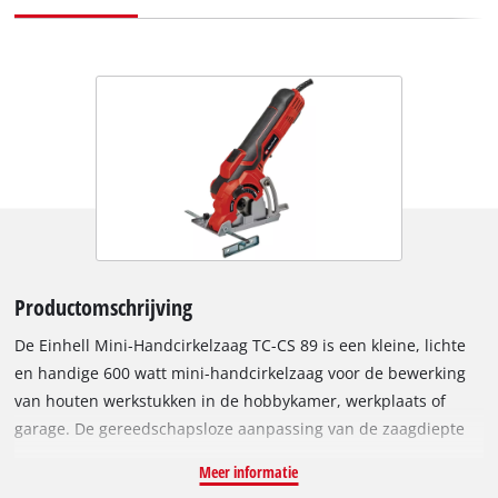
Productomschrijving
De Einhell Mini-Handcirkelzaag TC-CS 89 is een kleine, lichte
en handige 600 watt mini-handcirkelzaag voor de bewerking
van houten werkstukken in de hobbykamer, werkplaats of
garage. De gereedschapsloze aanpassing van de zaagdiepte
en de snelle zaagbladwissel dankzij de asvergrendeling
Meer informatie
zorgen ervoor dat je aangenaam kunt werken met ongekende