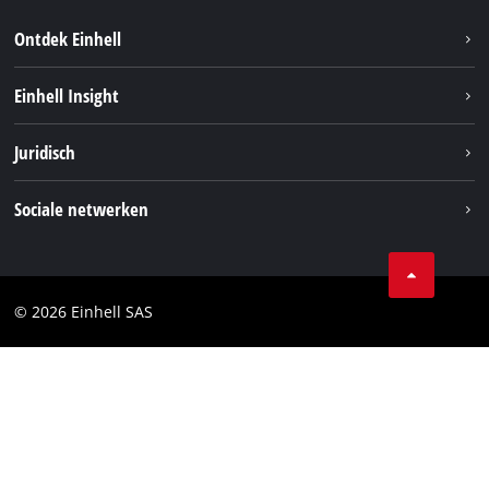
Ontdek Einhell
Duurzaamheid
Einhell Insight
Brushless
Over ons
Juridisch
Service
Einhell wereldwijd
Accusysteem
Bedrijfsgegevens
Sociale netwerken
Carrière
Privacygegevens
Facebook
Contact
Instagram
Compliance
© 2026 Einhell SAS
Youtube
Toegankelijkheidsverklaring
Linkedin