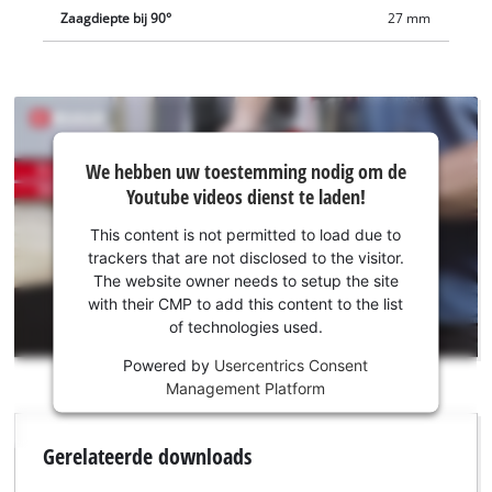
Zaagdiepte bij 90°
27 mm
We hebben
We hebben uw toestemming nodig om de
uw
Youtube videos dienst te laden!
toestemming
nodig om de
This content is not permitted to load due to
Youtube
trackers that are not disclosed to the visitor.
dienst te
The website owner needs to setup the site
laden!
with their CMP to add this content to the list
of technologies used.
This
Powered by
Usercentrics Consent
content
Management Platform
is
not
permitted
Gerelateerde downloads
to
load