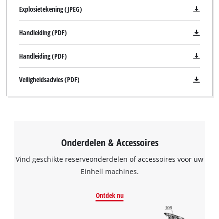
due
Explosietekening (JPEG)
to
trackers
Handleiding (PDF)
that
are
Handleiding (PDF)
not
disclosed
to
Veiligheidsadvies (PDF)
the
visitor.
The
website
owner
needs
Onderdelen & Accessoires
to
Vind geschikte reserveonderdelen of accessoires voor uw
setup
the
Einhell machines.
site
We hebben uw toestemming nodig om
with
Ontdek nu
de Google Maps dienst te laden!
their
CMP
This content is not permitted to load due