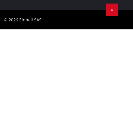
Facebook
Contact
Instagram
Compliance
© 2026 Einhell SAS
Youtube
Toegankelijkheidsverklaring
Linkedin