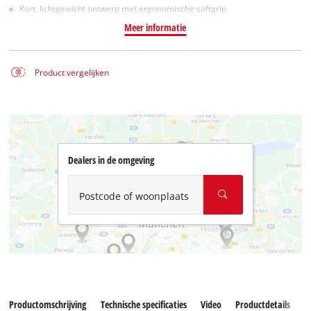
Kort, lichtgewicht ontwerp met ergonomische softgrip
Meer informatie
Product vergelijken
Dealers in de omgeving
Postcode of woonplaats
Productomschrijving
Technische specificaties
Video
Productdetails
A