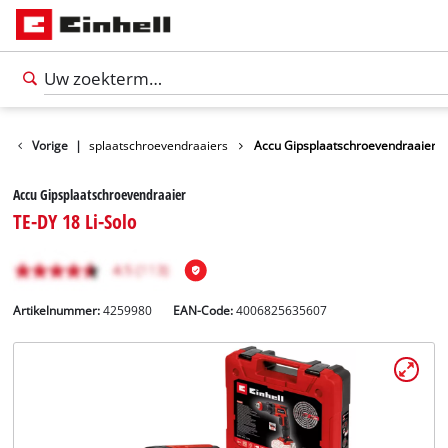
machines
Vorige
Gipsplaatschroevendraaiers
|
Accu Gipsplaatschroevendraaier
Accu Gipsplaatschroevendraaier
TE-DY 18 Li-Solo
Artikelnummer:
4259980
EAN-Code:
4006825635607
Nederlands
NL
Nederlands