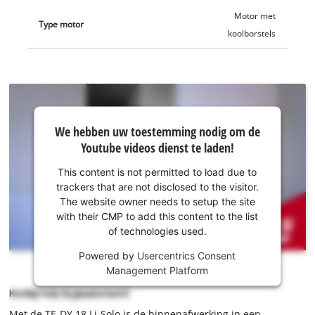
Motor met
Type motor
koolborstels
We hebben
We hebben uw toestemming nodig om de
uw
Youtube videos dienst te laden!
toestemming
nodig om de
This content is not permitted to load due to
Youtube
trackers that are not disclosed to the visitor.
dienst te
The website owner needs to setup the site
laden!
with their CMP to add this content to the list
of technologies used.
This
Powered by
Usercentrics Consent
content
Management Platform
is
not
Handige hulp bij gipsplaatwerk!
permitted
Met de TE-DY 18 Li-Solo is de binnenafwerking in een