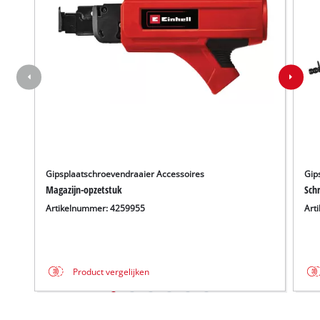
Gipsplaatschroevendraaier Accessoires
Gip
Magazijn-opzetstuk
Schr
Artikelnummer: 4259955
Art
Product vergelijken