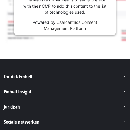
with their CMP to add this content to the list
of technologies used.
Powered by
Usercentrics Consent
Management Platform
Ontdek Einhell
Duurzaamheid
Einhell Insight
Brushless
Over ons
Juridisch
Service
Einhell wereldwijd
Accusysteem
Bedrijfsgegevens
Sociale netwerken
Carrière
Privacygegevens