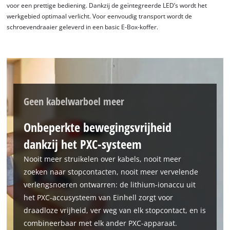
voor een prettige bediening. Dankzij de geïntegreerde LED’s wordt het
werkgebied optimaal verlicht. Voor eenvoudig transport wordt de
schroevendraaier geleverd in een basic E-Box-koffer.
Geen kabelwarboel meer
Onbeperkte bewegingsvrijheid
dankzij het PXC-systeem
Nooit meer struikelen over kabels, nooit meer
zoeken naar stopcontacten, nooit meer vervelende
verlengsnoeren ontwarren: de lithium-ionaccu uit
het PXC-accusysteem van Einhell zorgt voor
draadloze vrijheid, ver weg van elk stopcontact, en is
combineerbaar met elk ander PXC-apparaat.