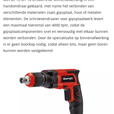
to
load
handomdraai geklaard, met name het verbinden van
due
verschillende materialen zoals gipsplaat, hout of metalen
to
elementen. De schroevendraaier voor gipsplaatwerk levert
trackers
een maximaal toerental van 4000 tpm, zodat de
that
gipsplaatcomponenten snel en eenvoudig met elkaar kunnen
are
worden verbonden. Door de specialisatie op binnenafwerking
not
disclosed
is er geen boorkop nodig, zodat alleen bits, maar geen boren
to
kunnen worden vastgeklemd
the
visitor.
The
website
owner
needs
to
setup
the
site
with
their