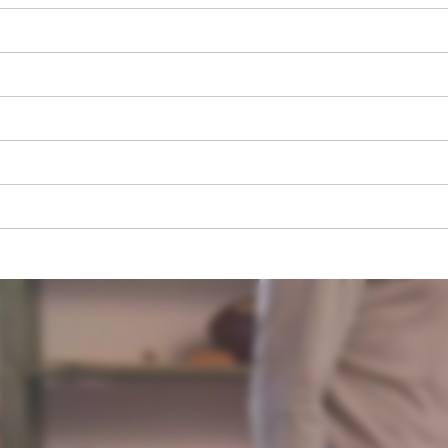
visitor. The website owner needs to setup
the site with their CMP to add this content
to the list of technologies used.
Powered by
Usercentrics Consent
Management Platform