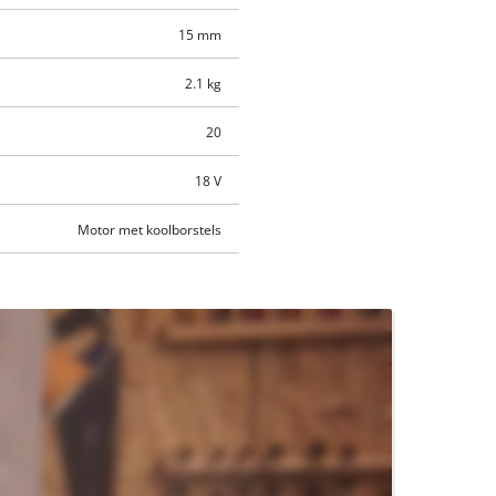
15 mm
2.1 kg
20
18 V
Motor met koolborstels