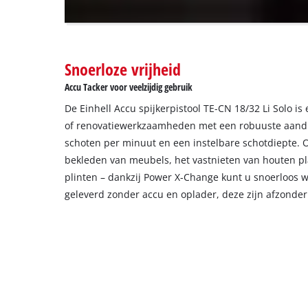
owner
needs
to
setup
the
Snoerloze vrijheid
site
Accu Tacker voor veelzijdig gebruik
with
their
De Einhell Accu spijkerpistool TE-CN 18/32 Li Solo is
CMP
of renovatiewerkzaamheden met een robuuste aandr
to
schoten per minuut en een instelbare schotdiepte. 
add
bekleden van meubels, het vastnieten van houten pl
this
plinten – dankzij Power X-Change kunt u snoerloos 
content
to
geleverd zonder accu en oplader, deze zijn afzonderl
the
list
of
technologies
used.
Powered
by