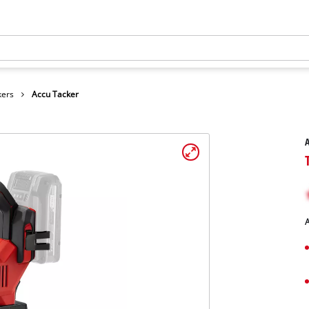
kers
Accu Tacker
A