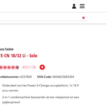
ccu Tacker
TE-CN 18/32 Li - Solo
Artikelnummer:
4257800
EAN-Code:
4006825683394
Onderdeel van het Power X-Change accuplatform, 1x 18 V
accu vereist
2-in-1 combimachine bestaande uit een nietpistool en een
spijkerpistool