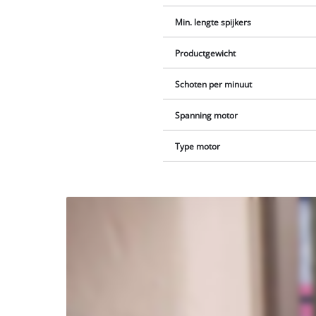
Min. lengte spijkers
Productgewicht
Schoten per minuut
Spanning motor
Type motor
We hebben
uw
toestemming
nodig om de
Youtube
dienst te