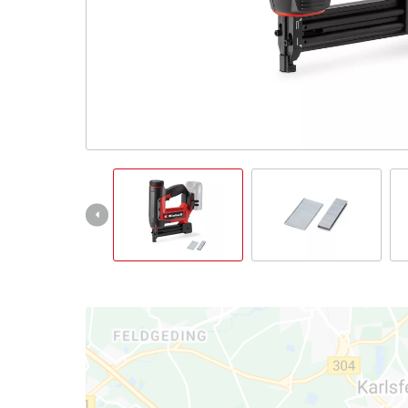
English
Français