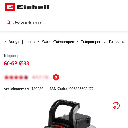
roducten
Vorige
|
Pompen
Water-/Tuinpompen
Tuinpompen
Tuinpomp
Tuinpomp
GC-GP 6538
Artikelnummer:
4180280
EAN-Code:
4006825603477
Nederlands
NL
Nederlands