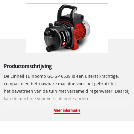
Productomschrijving
De Einhell Tuinpomp GC-GP 6538 is een uiterst krachtige,
compacte en betrouwbare machine voor het gebruik bij
het bewatreen van de tuin met verzameld regenwater. Daarbij
kan de machine voor verschillende andere
pompwerkzaamheden worden ingezet. Om optimale
Meer informatie
resultaten te leveren is de tuinpomp voorzien van een
krachtige 650 W motor. De motor heeft een maximale
levercapaciteit van 3.800 liter per uur en biedt een maximale