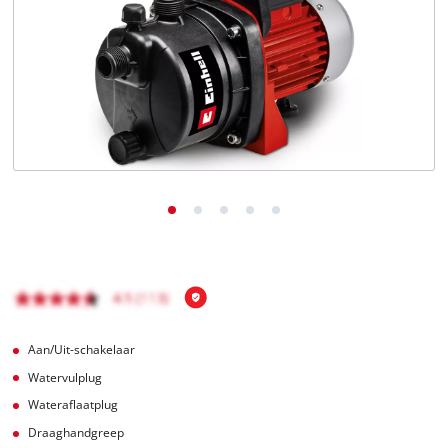
English
Français
Aan/Uit-schakelaar
Watervulplug
Wateraflaatplug
Draaghandgreep