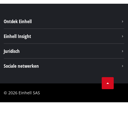
Ontdek Einhell
Duurzaamheid
Einhell Insight
Brushless
Over ons
Juridisch
Service
Einhell wereldwijd
Accusysteem
Bedrijfsgegevens
Sociale netwerken
Carrière
Privacygegevens
Facebook
Contact
Instagram
Compliance
© 2026 Einhell SAS
Youtube
Toegankelijkheidsverklaring
Linkedin