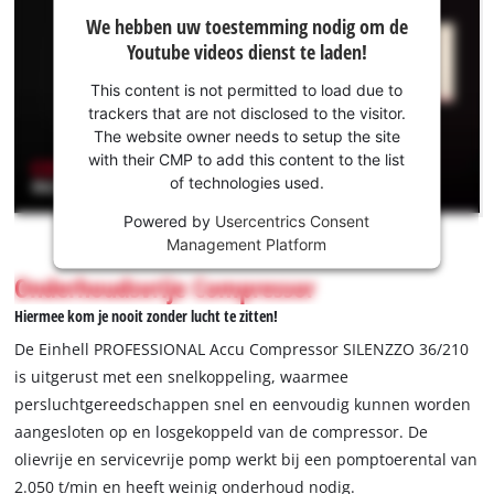
We hebben
We hebben uw toestemming nodig om de
uw
Youtube videos dienst te laden!
toestemming
nodig om de
This content is not permitted to load due to
Youtube
trackers that are not disclosed to the visitor.
dienst te
The website owner needs to setup the site
laden!
with their CMP to add this content to the list
of technologies used.
This
Powered by
Usercentrics Consent
content
Management Platform
is
not
Onderhoudsvrije Compressor
permitted
Hiermee kom je nooit zonder lucht te zitten!
to
load
De Einhell PROFESSIONAL Accu Compressor SILENZZO 36/210
due
is uitgerust met een snelkoppeling, waarmee
to
persluchtgereedschappen snel en eenvoudig kunnen worden
trackers
aangesloten op en losgekoppeld van de compressor. De
that
are
olievrije en servicevrije pomp werkt bij een pomptoerental van
not
2.050 t/min en heeft weinig onderhoud nodig.