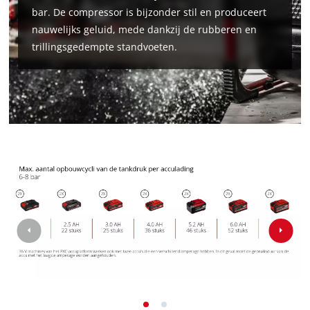
bar. De compressor is bijzonder stil en produceert
nauwelijks geluid, mede dankzij de rubberen en
trillingsgedempte standvoeten.