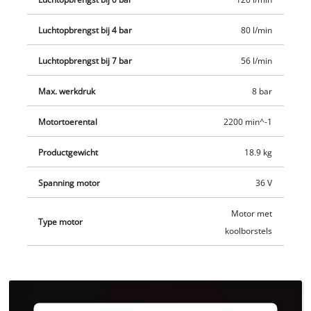
getransporteerd. De accu compressor SILENZZO 36/210 Li Solo
wordt geleverd zonder accu en oplader. Deze zijn apart
Luchtopbrengst bij 4 bar
80 l/min
verkrijgbaar.
Luchtopbrengst bij 7 bar
56 l/min
Max. werkdruk
8 bar
Motortoerental
2200 min^-1
Productgewicht
18.9 kg
Spanning motor
36 V
Motor met
Type motor
koolborstels