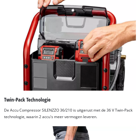
of
technologies
used.
Powered
by
Usercentrics
Consent
Management
Platform
Twin-Pack Technologie
De Accu Compressor SILENZZO 36/210 is uitgerust met de 36 V Twin-Pack
technologie, waarin 2 accu's meer vermogen leveren.