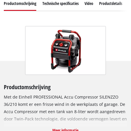
Productomschrijving
Technische specificaties
Video
Productdetails
A
Productomschrijving
Met de Einhell PROFESSIONAL Accu Compressor SILENZZO
36/210 komt er een frisse wind in de werkplaats of garage. De
Accu Compressor met een tank van 8-liter wordt aangedreven
door Twin-Pack technologie, die voldoende vermogen levert en
ruimte biedt voor twee 18 V Power X-Change accu's. De
Meer informatie