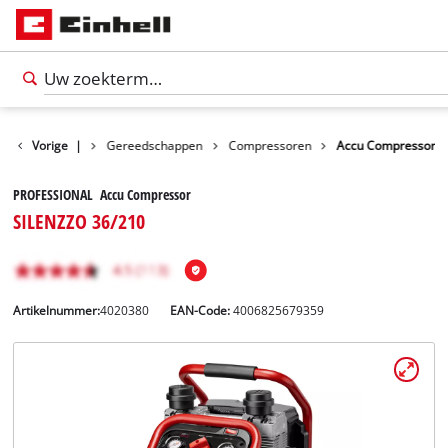
Producten
Vorige
|
Gereedschappen
Compressoren
Accu Compressor
PROFESSIONAL Accu Compressor
SILENZZO 36/210
Artikelnummer:
4020380
EAN-Code:
4006825679359
Nederlands
NL
Nederlands