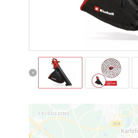
English
Français