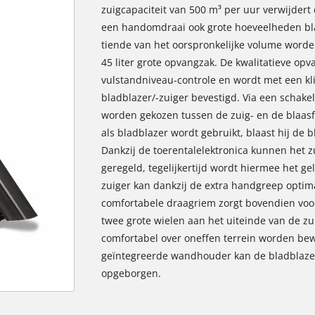
zuigcapaciteit van 500 m³ per uur verwijdert 
een handomdraai ook grote hoeveelheden blad
tiende van het oorspronkelijke volume worde
45 liter grote opvangzak. De kwalitatieve opv
vulstandniveau-controle en wordt met een kl
bladblazer/-zuiger bevestigd. Via een schake
worden gekozen tussen de zuig- en de blaasf
als bladblazer wordt gebruikt, blaast hij de
Dankzij de toerentalelektronica kunnen het 
geregeld, tegelijkertijd wordt hiermee het g
zuiger kan dankzij de extra handgreep opti
comfortabele draagriem zorgt bovendien voor
twee grote wielen aan het uiteinde van de zu
comfortabel over oneffen terrein worden bew
geïntegreerde wandhouder kan de bladblaze
opgeborgen.