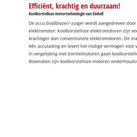
the
Efficiënt, krachtig en duurzaam!
site
Koolborstelloze motortechnologie van Einhell
with
their
De accu bladblazer/-zuiger wordt aangedreven door 
CMP
elektromotor: Koolborstelloze elektromotoren zijn veel
to
krachtiger dan conventionele elektromotoren. Dit ma
add
één acculading en levert het nodige vermogen voor
this
In vergelijking met borstelmotoren gaan koolborstel
content
to
Bovendien zijn koolborstelloze motoren onderhoudsv
the
list
of
technologies
used.
Powered
by
Usercentrics
Consent
Management
Platform