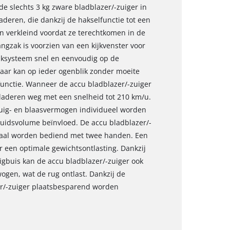
de slechts 3 kg zware bladblazer/-zuiger in
eren, die dankzij de hakselfunctie tot een
n verkleind voordat ze terechtkomen in de
angzak is voorzien van een kijkvenster voor
iksysteem snel en eenvoudig op de
laar kan op ieder ogenblik zonder moeite
unctie. Wanneer de accu bladblazer/-zuiger
 bladeren weg met een snelheid tot 210 km/u.
zuig- en blaasvermogen individueel worden
eluidsvolume beïnvloed. De accu bladblazer/-
maal worden bediend met twee handen. Een
 een optimale gewichtsontlasting. Dankzij
igbuis kan de accu bladblazer/-zuiger ook
ogen, wat de rug ontlast. Dankzij de
r/-zuiger plaatsbesparend worden