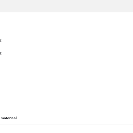
g
g
We hebben uw toestemming nodig om
de Google Maps dienst te laden!
 materiaal
This content is not permitted to load due
to trackers that are not disclosed to the