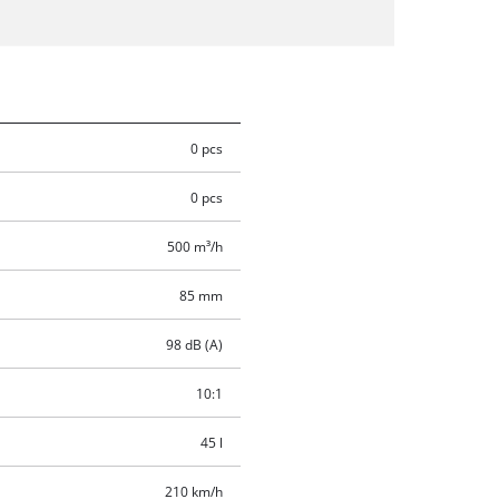
0 pcs
0 pcs
500 m³/h
85 mm
98 dB (A)
10:1
45 l
210 km/h