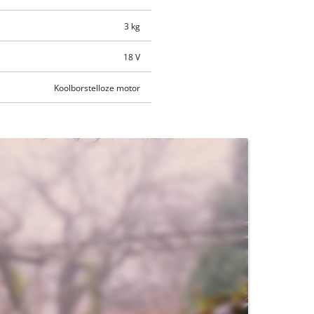
3 kg
18 V
Koolborstelloze motor