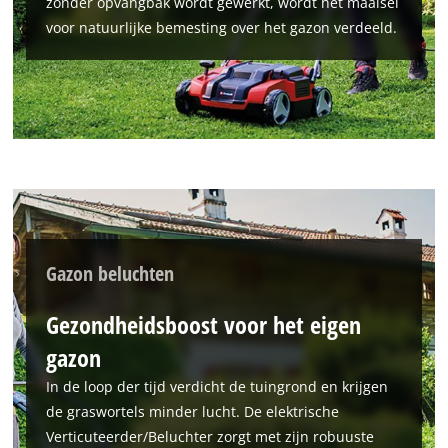
zonder opvangbak wordt gewerkt, wordt het maaisel
voor natuurlijke bemesting over het gazon verdeeld.
We hebben uw toestemming nodig om
de Google Maps dienst te laden!
This content is not permitted to load due
to trackers that are not disclosed to the
visitor. The website owner needs to setup
the site with their CMP to add this content
to the list of technologies used.
Gazon beluchten
Powered by
Usercentrics Consent
Management Platform
Gezondheidsboost voor het eigen
gazon
In de loop der tijd verdicht de tuingrond en krijgen
de graswortels minder lucht. De elektrische
Verticuteerder/Beluchter zorgt met zijn robuuste