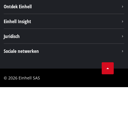
Ontdek Einhell
Duurzaamheid
Einhell Insight
Brushless
Over ons
Juridisch
Service
Einhell wereldwijd
Accusysteem
Bedrijfsgegevens
Sociale netwerken
Carrière
Privacygegevens
Facebook
Contact
Instagram
Compliance
© 2026 Einhell SAS
Youtube
Toegankelijkheidsverklaring
Linkedin