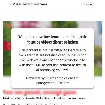
Werkbreedte messenwals
35 cm
We hebben
We hebben uw toestemming nodig om de
uw
Youtube videos dienst te laden!
toestemming
nodig om de
This content is not permitted to load due to
Youtube
trackers that are not disclosed to the visitor.
dienst te
The website owner needs to setup the site
laden!
with their CMP to add this content to the list
of technologies used.
This
Powered by
Usercentrics Consent
content
Management Platform
is
not
Voor een gezond, verzorgd gazon
permitted
Elektrische Verticuteerder/Beluchter: zo komt de tuin weer in vorm
to
load