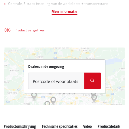
Centrale, 3-traps instelling van de werkdiepte + transportstand
Meer informatie
Product vergelijken
Dealers in de omgeving
Postcode of woonplaats
Productomschrijving
Technische specificaties
Video
Productdetails
D