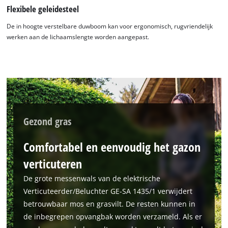
Flexibele geleidesteel
De in hoogte verstelbare duwboom kan voor ergonomisch, rugvriendelijk
werken aan de lichaamslengte worden aangepast.
Gezond gras
Comfortabel en eenvoudig het gazon
verticuteren
De grote messenwals van de elektrische
Verticuteerder/Beluchter GE-SA 1435/1 verwijdert
betrouwbaar mos en grasvilt. De resten kunnen in
de inbegrepen opvangbak worden verzameld. Als er