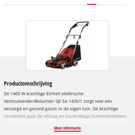
Productomschrijving
De 1400 W krachtige Einhell elektrische
Verticuteerder/Beluchter GE-SA 1435/1 zorgt voor een
verzorgd en gezond gazon in de eigen tuin. De krachtige
seriemotor gaat de viltlaag en hardnekkige bodembedekkers
dynamisch te lijf en zorgt voor professioneel gazononderhoud.
Meer informatie
De 3-in-1 combimachine maakt verticuteren, beluchten en