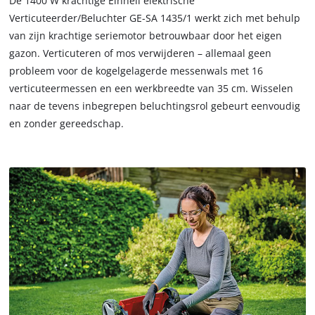
De 1400 W krachtige Einhell elektrische
due
Verticuteerder/Beluchter GE-SA 1435/1 werkt zich met behulp
to
van zijn krachtige seriemotor betrouwbaar door het eigen
trackers
gazon. Verticuteren of mos verwijderen – allemaal geen
that
are
probleem voor de kogelgelagerde messenwals met 16
not
verticuteermessen en een werkbreedte van 35 cm. Wisselen
disclosed
naar de tevens inbegrepen beluchtingsrol gebeurt eenvoudig
to
en zonder gereedschap.
the
visitor.
The
website
owner
needs
to
setup
the
site
with
their
CMP