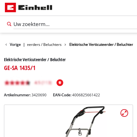
nes
Vorige
Verticuteerders / Beluchters
|
Elektrische Verticuteerder / Beluchter
Elektrische Verticuteerder / Beluchter
GE-SA 1435/1
Artikelnummer:
3420690
EAN-Code:
4006825661422
Nederlands
NL
Nederlands