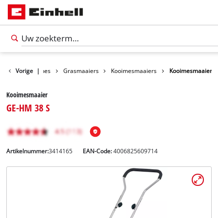
n
Tuinmachines
Vorige
|
Grasmaaiers
Kooimesmaaiers
Kooimesmaaier
Kooimesmaaier
GE-HM 38 S
Artikelnummer:
3414165
EAN-Code:
4006825609714
Nederlands
NL
Nederlands