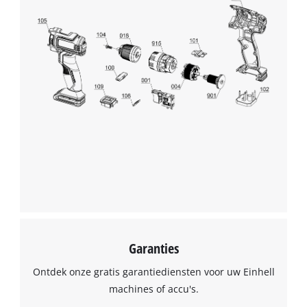
We hebben uw toestemming nodig om
de Google Maps dienst te laden!
This content is not permitted to load due
to trackers that are not disclosed to the
visitor. The website owner needs to setup
the site with their CMP to add this content
to the list of technologies used.
Powered by
Usercentrics Consent
Management Platform
Garanties
Ontdek onze gratis garantiediensten voor uw Einhell
machines of accu's.