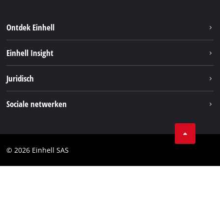
Ontdek Einhell
Duurzaamheid
Einhell Insight
Brushless
Over ons
Juridisch
Service
Einhell wereldwijd
Accusysteem
Bedrijfsgegevens
Sociale netwerken
Carrière
Privacygegevens
Facebook
Contact
Instagram
Compliance
© 2026 Einhell SAS
Youtube
Toegankelijkheidsverklaring
Linkedin