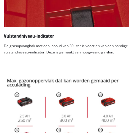
to trackers that are not disclosed to the
visitor. The website owner needs to setup
the site with their CMP to add this content
to the list of technologies used.
Powered by
Usercentrics Consent
Vulstandniveau-indicator
Management Platform
De grasopvangbak met een inhoud van 30 liter is voorzien van een handige
vulstandniveau-indicator. Deze is gemaakt van hoogwaardig nylon.