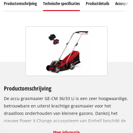
Productomschrijving
Technische specificaties
Productdetails
Accusyste
Productomschrijving
De accu grasmaaier GE-CM 36/33 Li is een zeer hoogwaardige,
betrouwbare en uiterst krachtige grasmaaier voor het
draadloos onderhouden van kleinere gazons. Dankzij het
nieuwe Power X-Change accusysteem van Einhell beschikt de
grasmaaier over twee sterke 18 V accu's van ieder 2.5Ah, voor
Meer informatie