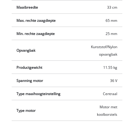
Maaibreedte
33 cm
Max. rechte zaagdiepte
65 mm
Min. rechte zaagdiepte
25 mm
Kunststof/Nylon
Opvangbak
opvangbak
Productgewicht
11.55 kg
Spanning motor
36 V
Type maaihoogteinstelling
Centraal
Motor met
Type motor
koolborstels