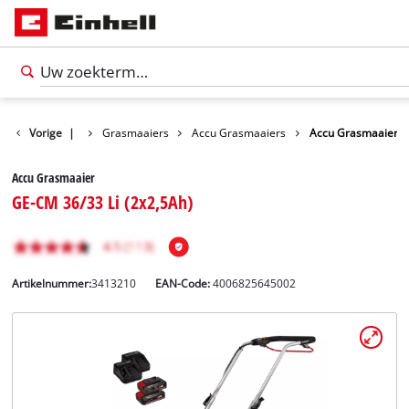
Tuinmachines
Vorige
|
Grasmaaiers
Accu Grasmaaiers
Accu Grasmaaier
Accu Grasmaaier
GE-CM 36/33 Li (2x2,5Ah)
Artikelnummer:
3413210
EAN-Code:
4006825645002
Nederlands
NL
Nederlands