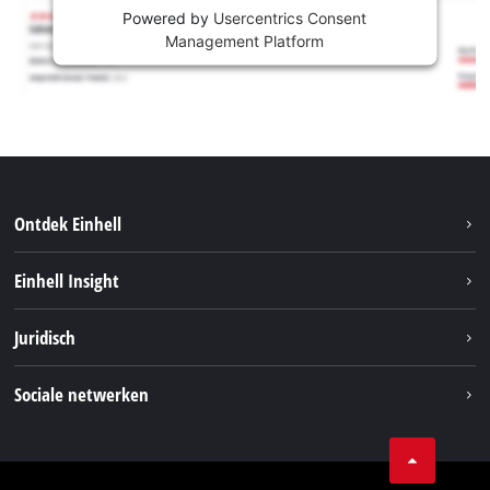
Powered by
Usercentrics Consent
Management Platform
Ontdek Einhell
Duurzaamheid
Einhell Insight
Brushless
Over ons
Juridisch
Service
Einhell wereldwijd
Accusysteem
Bedrijfsgegevens
Sociale netwerken
Carrière
Privacygegevens
Facebook
Contact
Instagram
Compliance