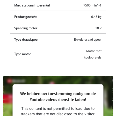
Max. stationair toerental
7500 min^-1
Productgewicht
6.45 kg
Spanning motor
18 V
Type draadspoel
Enkele draad spoel
Motor met
Type motor
koolborstels
We hebben
We hebben uw toestemming nodig om de
uw
Youtube videos dienst te laden!
toestemming
nodig om de
This content is not permitted to load due to
Youtube
trackers that are not disclosed to the visitor.