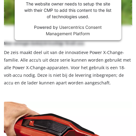
dienst te
The website owner needs to setup the site
laden!
with their CMP to add this content to the list
of technologies used.
This
Powered by
Usercentrics Consent
content
Management Platform
is
not
Meer vermogen dankzij de krachtige 18-volt accu
permitted
De zeis maakt deel uit van de innovatieve Power X-Change-
to
load
familie. Alle accu’s uit deze serie kunnen worden gebruikt met
due
alle Power X-Change-apparaten. Voor het gebruik is een 18-
to
volt-accu nodig. Deze is niet bij de levering inbegrepen; de
trackers
accu en de lader kunnen apart worden aangeschaft.
that
are
not
disclosed
to
the
visitor.
The