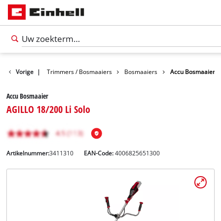
uinmachines
Vorige
|
Trimmers / Bosmaaiers
Bosmaaiers
Accu Bosmaaier
Accu Bosmaaier
AGILLO 18/200 Li Solo
Artikelnummer:
3411310
EAN-Code:
4006825651300
Nederlands
NL
Nederlands