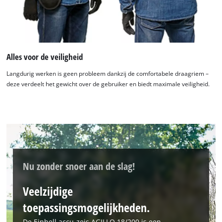
Alles voor de veiligheid
We hebben uw toestemming nodig om
Langdurig werken is geen probleem dankzij de comfortabele draagriem –
de Google Maps dienst te laden!
deze verdeelt het gewicht over de gebruiker en biedt maximale veiligheid.
This content is not permitted to load due
to trackers that are not disclosed to the
visitor. The website owner needs to setup
the site with their CMP to add this content
to the list of technologies used.
Powered by
Usercentrics Consent
Nu zonder snoer aan de slag!
Management Platform
Veelzijdige
toepassingsmogelijkheden.
De Einhell accu-zeis AGILLO 18/200 is een