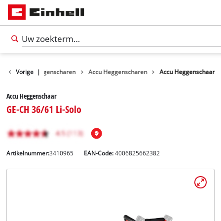
achines
Vorige
Heggenscharen
|
Accu Heggenscharen
Accu Heggenschaar
Accu Heggenschaar
GE-CH 36/61 Li-Solo
Artikelnummer:
3410965
EAN-Code:
4006825662382
Nederlands
NL
Nederlands