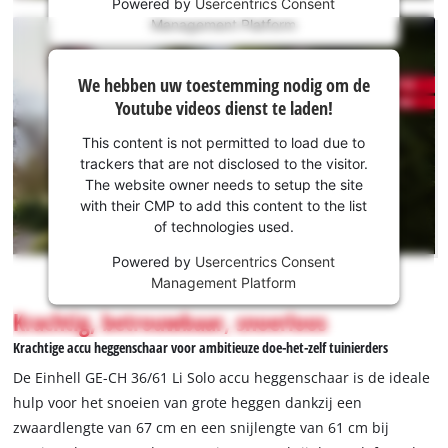
Powered by
Usercentrics Consent
content
Management Platform
is
not
We hebben
permitted
We hebben uw toestemming nodig om de
to
uw
Youtube videos dienst te laden!
load
toestemming
due
nodig om de
This content is not permitted to load due to
to
Youtube
trackers that are not disclosed to the visitor.
trackers
dienst te
The website owner needs to setup the site
that
laden!
with their CMP to add this content to the list
are
of technologies used.
not
This
disclosed
Powered by
Usercentrics Consent
content
to
Management Platform
is
the
not
Krachtig, betrouwbaar, snoerloos
visitor.
permitted
The
Krachtige accu heggenschaar voor ambitieuze doe-het-zelf tuinierders
to
website
load
De Einhell GE-CH 36/61 Li Solo accu heggenschaar is de ideale
owner
due
hulp voor het snoeien van grote heggen dankzij een
needs
to
to
zwaardlengte van 67 cm en een snijlengte van 61 cm bij
trackers
setup