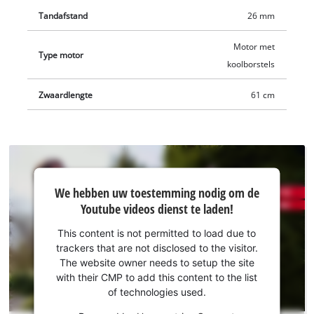
Tandafstand
26 mm
Motor met
Type motor
koolborstels
Zwaardlengte
61 cm
We hebben
We hebben uw toestemming nodig om de
uw
Youtube videos dienst te laden!
toestemming
nodig om de
This content is not permitted to load due to
Youtube
trackers that are not disclosed to the visitor.
dienst te
The website owner needs to setup the site
laden!
with their CMP to add this content to the list
of technologies used.
This