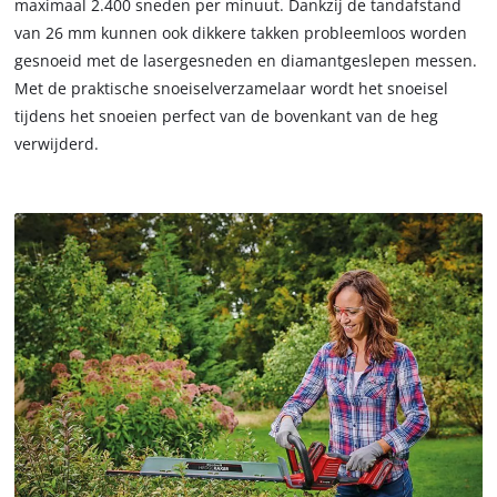
maximaal 2.400 sneden per minuut. Dankzij de tandafstand
that
the
are
van 26 mm kunnen ook dikkere takken probleemloos worden
site
not
gesnoeid met de lasergesneden en diamantgeslepen messen.
with
disclosed
Met de praktische snoeiselverzamelaar wordt het snoeisel
their
to
CMP
tijdens het snoeien perfect van de bovenkant van de heg
the
to
verwijderd.
visitor.
add
The
this
website
content
owner
to
needs
the
to
list
setup
of
the
technologies
site
used.
with
their
Powered
CMP
by
to
Usercentrics
add
Consent
this
Management
content