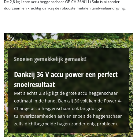
De 2,8 kg lichte accu heggenschaar GE-CH 36/61 Li Solo is bijzonder
the site with their CMP to add this content
duurzaam en krachtig dankzij de robuuste metalen tandwielaandrijving.
to the list of technologies used.
Powered by
Usercentrics Consent
Management Platform
Snoeien gemakkelijk gemaakt!
Dankzij 36 V accu power een perfect
snoeiresultaat
Met slechts 2,8 kg ligt de grote accu heggenschaar
optimaal in de hand. Dankzij 36 volt kan de Power X-
Change accu heggenschaar ook langdurige
tuinwerkzaamheden aan en snoeit de heggenschaar
zelfs dichtbegroeide hagen zonder enig probleem.