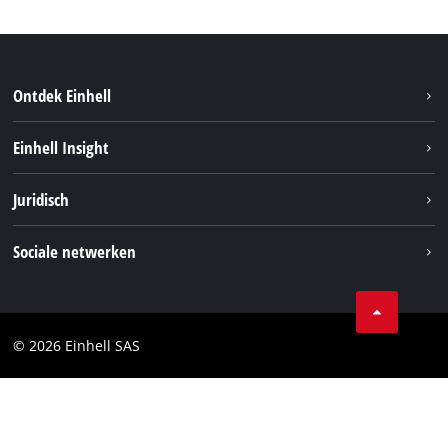
Ontdek Einhell
Duurzaamheid
Einhell Insight
Brushless
Over ons
Juridisch
Service
Einhell wereldwijd
Accusysteem
Bedrijfsgegevens
Sociale netwerken
Carrière
Privacygegevens
Facebook
Contact
Instagram
Compliance
© 2026 Einhell SAS
Youtube
Toegankelijkheidsverklaring
Linkedin