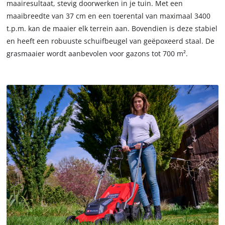
maairesultaat, stevig doorwerken in je tuin. Met een
trackers
maaibreedte van 37 cm en een toerental van maximaal 3400
that
are
t.p.m. kan de maaier elk terrein aan. Bovendien is deze stabiel
not
en heeft een robuuste schuifbeugel van geëpoxeerd staal. De
disclosed
grasmaaier wordt aanbevolen voor gazons tot 700 m².
to
the
visitor.
The
website
owner
needs
to
setup
the
site
with
their
CMP
to
add