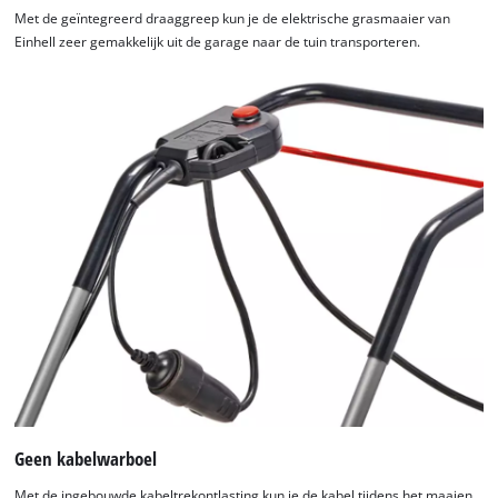
Met de geïntegreerd draaggreep kun je de elektrische grasmaaier van
Einhell zeer gemakkelijk uit de garage naar de tuin transporteren.
We hebben uw toestemming nodig om
de Google Maps dienst te laden!
This content is not permitted to load due
to trackers that are not disclosed to the
visitor. The website owner needs to setup
the site with their CMP to add this content
to the list of technologies used.
Powered by
Usercentrics Consent
Management Platform
Geen kabelwarboel
Met de ingebouwde kabeltrekontlasting kun je de kabel tijdens het maaien