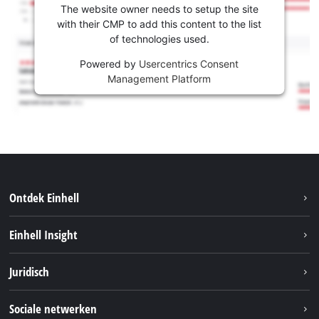
The website owner needs to setup the site
with their CMP to add this content to the list
of technologies used.
Powered by
Usercentrics Consent
Management Platform
Ontdek Einhell
Duurzaamheid
Einhell Insight
Brushless
Over ons
Juridisch
Service
Einhell wereldwijd
Accusysteem
Bedrijfsgegevens
Sociale netwerken
Carrière