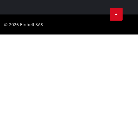
Privacygegevens
Facebook
Contact
Instagram
Compliance
© 2026 Einhell SAS
Youtube
Toegankelijkheidsverklaring
Linkedin