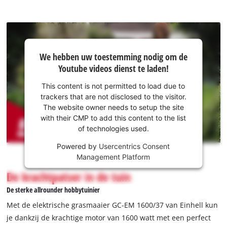
We hebben
We hebben uw toestemming nodig om de
uw
Youtube videos dienst te laden!
toestemming
nodig om de
This content is not permitted to load due to
Youtube
trackers that are not disclosed to the visitor.
dienst te
The website owner needs to setup the site
laden!
with their CMP to add this content to the list
of technologies used.
This
Powered by
Usercentrics Consent
content
Management Platform
is
not
De krachtpatser in de tuin
permitted
De sterke allrounder hobbytuinier
to
load
Met de elektrische grasmaaier GC-EM 1600/37 van Einhell kun
due
je dankzij de krachtige motor van 1600 watt met een perfect
to