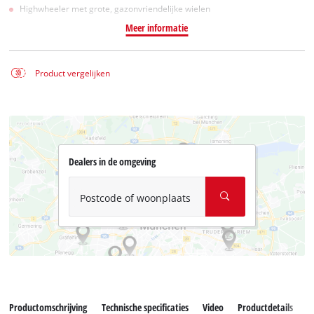
Highwheeler met grote, gazonvriendelijke wielen
Meer informatie
Product vergelijken
Dealers in de omgeving
Postcode of woonplaats
Productomschrijving
Technische specificaties
Video
Productdetails
D