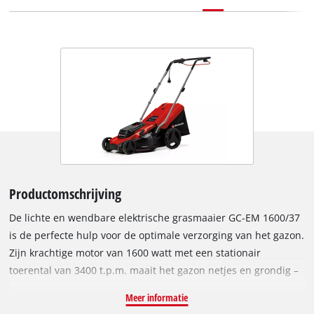
Productomschrijving
De lichte en wendbare elektrische grasmaaier GC-EM 1600/37
is de perfecte hulp voor de optimale verzorging van het gazon.
Zijn krachtige motor van 1600 watt met een stationair
toerental van 3400 t.p.m. maait het gazon netjes en grondig –
zelfs als het gras hoog staat. De behuizing van deze
Meer informatie
elektrische grasmaaier is gemaakt van robuust kunststof en