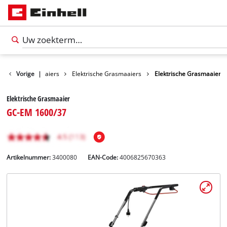
nes
Vorige
Grasmaaiers
|
Elektrische Grasmaaiers
Elektrische Grasmaaier
Elektrische Grasmaaier
GC-EM 1600/37
Artikelnummer:
3400080
EAN-Code:
4006825670363
Nederlands
NL
Nederlands