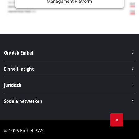
Management Platform
Ontdek Einhell
Duurzaamheid
Einhell Insight
Brushless
Over ons
Juridisch
Service
Einhell wereldwijd
Accusysteem
Bedrijfsgegevens
Sociale netwerken
Carrière
Privacygegevens
Facebook
Contact
Instagram
Compliance
© 2026 Einhell SAS
Youtube
Toegankelijkheidsverklaring