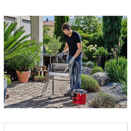
We hebben uw toestemming nodig om
de Google Maps dienst te laden!
This content is not permitted to load due
to trackers that are not disclosed to the
visitor. The website owner needs to setup
the site with their CMP to add this content
to the list of technologies used.
Powered by
Usercentrics Consent
Management Platform