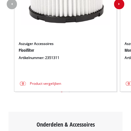
Aszuiger Accessoires
Asz
Plooifilter
Mon
Artikelnummer: 2351311
Art
Product vergelijken
Onderdelen & Accessoires