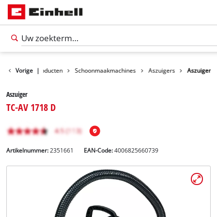
Vorige
Producten
|
Schoonmaakmachines
Aszuigers
Aszuiger
Aszuiger
TC-AV 1718 D
Artikelnummer:
2351661
EAN-Code:
4006825660739
Nederlands
NL
Nederlands