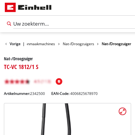
ucten
Vorige
Schoonmaakmachines
|
Nat-/Droogzuigers
Nat-/Droogzuiger
Nat-/Droogzuiger
TC-VC 1812/1 S
Artikelnummer:
2342500
EAN-Code:
4006825678970
Nederlands
NL
Nederlands