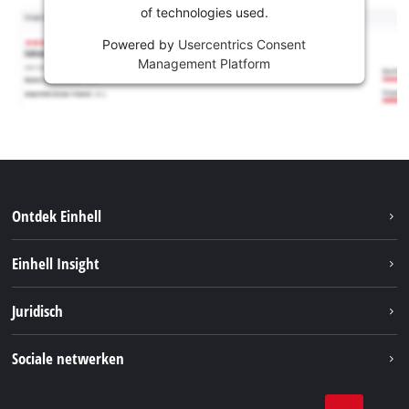
of technologies used.
Powered by
Usercentrics Consent
Management Platform
Ontdek Einhell
Duurzaamheid
Einhell Insight
Brushless
Over ons
Juridisch
Service
Einhell wereldwijd
Accusysteem
Bedrijfsgegevens
Sociale netwerken
Carrière
Privacygegevens
Facebook
Contact