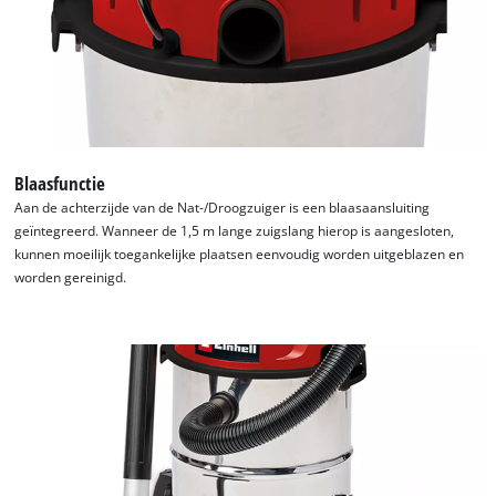
We hebben uw toestemming nodig om
de Google Maps dienst te laden!
This content is not permitted to load due
to trackers that are not disclosed to the
visitor. The website owner needs to setup
Blaasfunctie
the site with their CMP to add this content
Aan de achterzijde van de Nat-/Droogzuiger is een blaasaansluiting
to the list of technologies used.
geïntegreerd. Wanneer de 1,5 m lange zuigslang hierop is aangesloten,
kunnen moeilijk toegankelijke plaatsen eenvoudig worden uitgeblazen en
Powered by
Usercentrics Consent
worden gereinigd.
Management Platform