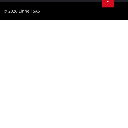
Instagram
Compliance
© 2026 Einhell SAS
Youtube
Toegankelijkheidsverklaring
Linkedin