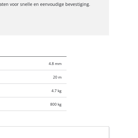
aten voor snelle en eenvoudige bevestiging.
4.8 mm
20 m
4.7 kg
800 kg