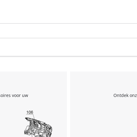
We hebben uw toestemming nodig om
de Google Maps dienst te laden!
This content is not permitted to load due
to trackers that are not disclosed to the
visitor. The website owner needs to setup
the site with their CMP to add this content
soires voor uw
Ontdek onze
to the list of technologies used.
Powered by
Usercentrics Consent
Management Platform