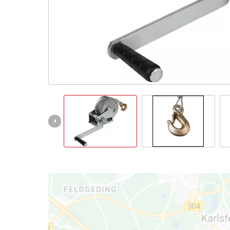
English
Français