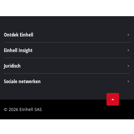
Ontdek Einhell
Duurzaamheid
Einhell Insight
Brushless
Over ons
Juridisch
Service
Einhell wereldwijd
Accusysteem
Bedrijfsgegevens
Sociale netwerken
Carrière
Privacygegevens
Facebook
Contact
Instagram
Compliance
© 2026 Einhell SAS
Youtube
Toegankelijkheidsverklaring
Linkedin