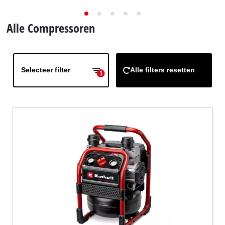
English
Alle Compressoren
Français
Selecteer filter
Alle filters resetten
1