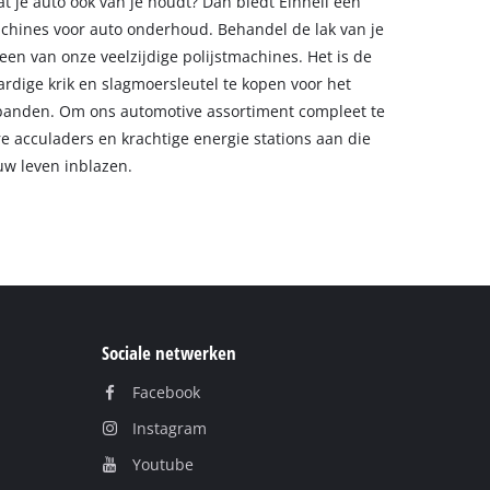
 dat je auto ook van je houdt? Dan biedt Einhell een
chines voor auto onderhoud. Behandel de lak van je
een van onze veelzijdige polijstmachines. Het is de
dige krik en slagmoersleutel te kopen voor het
banden. Om ons automotive assortiment compleet te
acculaders en krachtige energie stations aan die
uw leven inblazen.
Sociale netwerken
Facebook
Instagram
Youtube