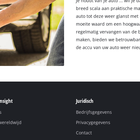
Je houdt van je auto ... wil je
breed scala aan praktische ma
auto tot deze weer glanst met 
moeite waard om een hoogwaar
regelmatig vervangen van de 
maken, bieden we betrouwbare 
de accu van uw auto weer nie
Insight
Juridisch
s
Bedrijfsgegevens
wereldwijd
Privacygegevens
Contact