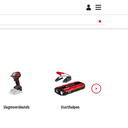
Slagmoersleutels
Starthulpen
Startkab