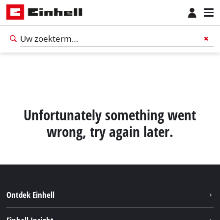
Unfortunately something went
wrong, try again later.
Ontdek Einhell
Nederlands
NL
Nederlands
Duurzaamheid