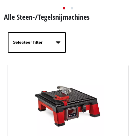
English
Alle Steen-/Tegelsnijmachines
Français
Selecteer filter