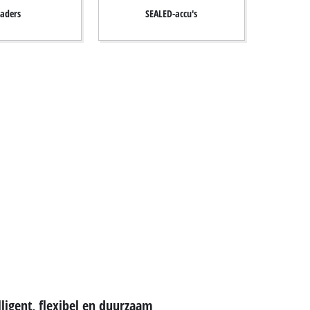
aders
SEALED-accu's
igent, flexibel en duurzaam