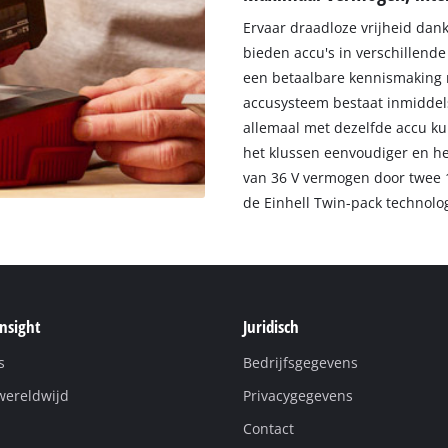
Ervaar draadloze vrijheid dan
bieden accu's in verschillende
een betaalbare kennismaking 
accusysteem bestaat inmiddels
allemaal met dezelfde accu ku
het klussen eenvoudiger en hel
van 36 V vermogen door twee 
de Einhell Twin-pack technolo
Insight
Juridisch
s
Bedrijfsgegevens
wereldwijd
Privacygegevens
Contact