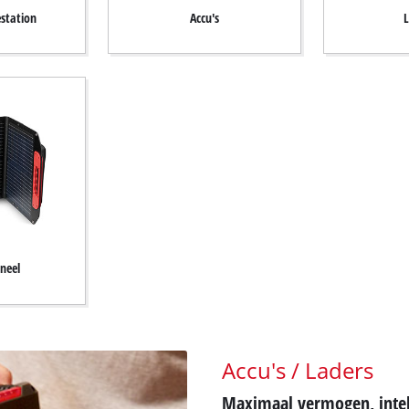
estation
Accu's
L
neel
Accu's / Laders
Maximaal vermogen, intell