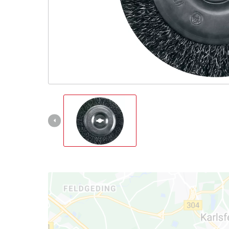
English
Français