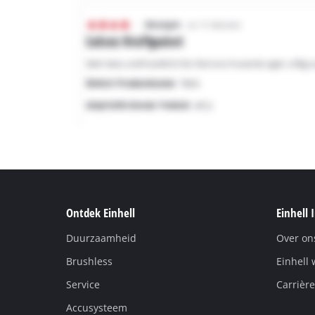
Ontdek Einhell
Einhell 
Duurzaamheid
Over on
Brushless
Einhell 
Service
Carrière
Accusysteem