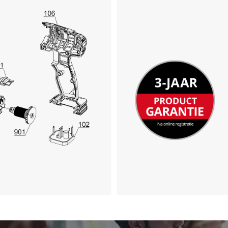
We hebben uw toestemming nodig om
de Google Maps dienst te laden!
This content is not permitted to load due
to trackers that are not disclosed to the
visitor. The website owner needs to setup
the site with their CMP to add this content
to the list of technologies used.
Powered by
Usercentrics Consent
Management Platform