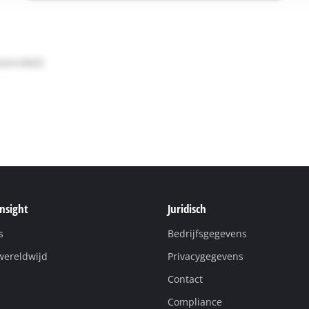
Insight
Juridisch
s
Bedrijfsgegevens
wereldwijd
Privacygegevens
Contact
Compliance